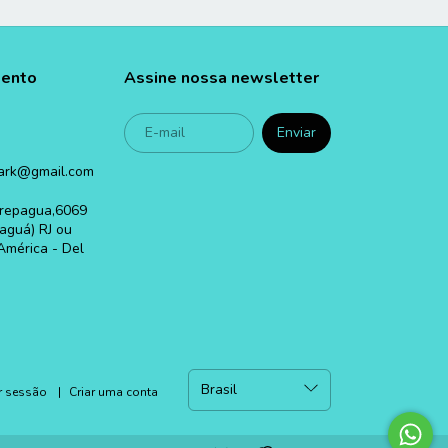
mento
Assine nossa newsletter
ark@gmail.com
carepagua,6069
aguá) RJ ou
América - Del
ar sessão
|
Criar uma conta