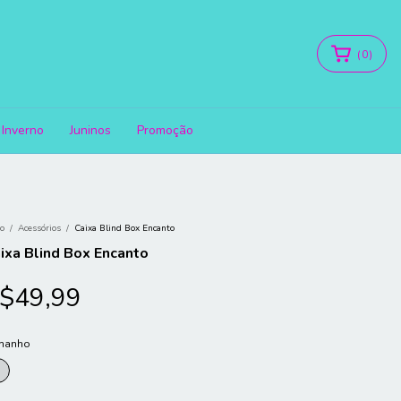
(
0
)
Inverno
Juninos
Promoção
io
/
Acessórios
/
Caixa Blind Box Encanto
ixa Blind Box Encanto
$49,99
manho
U