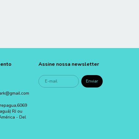
mento
Assine nossa newsletter
ark@gmail.com
carepagua,6069
aguá) RJ ou
América - Del