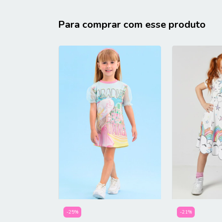
Para comprar com esse produto
-
25
%
-
21
%