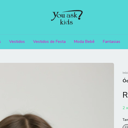
s
Vestidos
Vestidos de Festa
Moda Bebê
Fantasias
Iníc
Óc
R
2
Ta