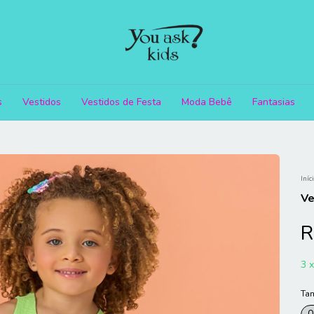
s
Vestidos
Vestidos de Festa
Moda Bebê
Fantasias
Iníc
Ve
R
3
Ta
0