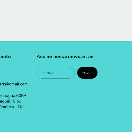
mento
Assine nossa newsletter
ark@gmail.com
carepagua,6069
aguá) RJ ou
América - Del