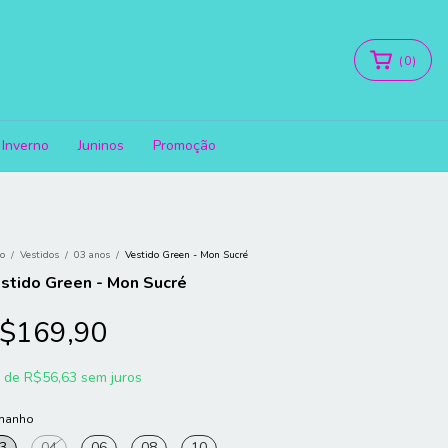
(
0
)
Inverno
Juninos
Promoção
io
/
Vestidos
/
03 anos
/
Vestido Green - Mon Sucré
stido Green - Mon Sucré
$169,90
x
de
R$56,63
sem juros
manho
3
04
06
08
10