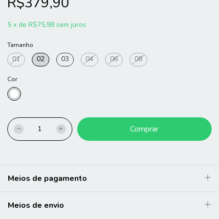
R$379,90
5
x
de
R$75,98
sem juros
Tamanho
01
02
03
04
06
08
Cor
Meios de pagamento
Meios de envio