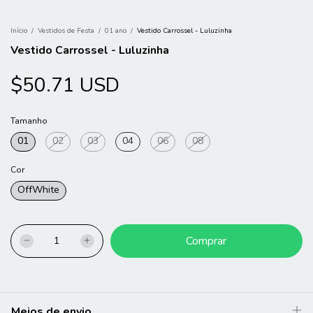
Início
/
Vestidos de Festa
/
01 ano
/
Vestido Carrossel - Luluzinha
Vestido Carrossel - Luluzinha
$50.71 USD
Tamanho
01
02
03
04
06
08
Cor
OffWhite
Meios de envio