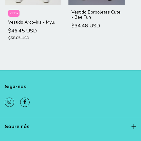
Vestido Borboletas Cute
-
21
%
- Bee Fun
Vestido Arco-íris - Mylu
$34.48 USD
$46.45 USD
$58.85 USD
Siga-nos
Sobre nós