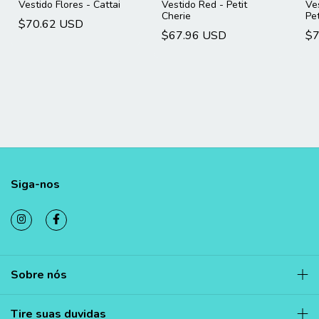
Vestido Flores - Cattai
Vestido Red - Petit
Ve
Cherie
Pet
$70.62 USD
$67.96 USD
$7
Siga-nos
Sobre nós
Tire suas duvidas