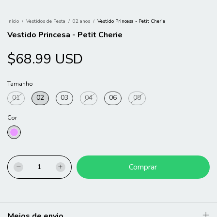
Início
/
Vestidos de Festa
/
02 anos
/
Vestido Princesa - Petit Cherie
Vestido Princesa - Petit Cherie
$68.99 USD
Tamanho
01
02
03
04
06
08
Cor
Meios de envio