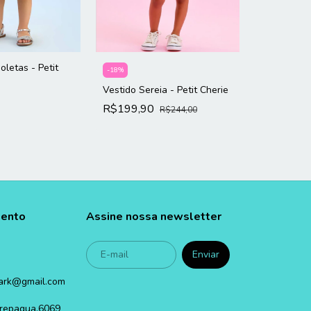
oletas - Petit
-
18
%
Vestido Co
Vestido Sereia - Petit Cherie
R$219,9
R$199,90
R$244,00
mento
Assine nossa newsletter
ark@gmail.com
carepagua,6069