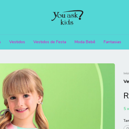
s
Vestidos
Vestidos de Festa
Moda Bebê
Fantasias
Iníc
Ve
R
5
Ta
0