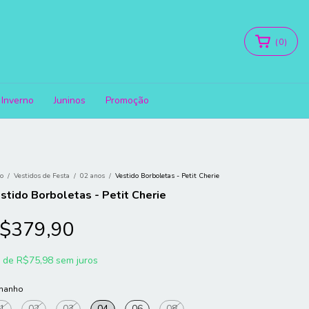
(
0
)
Inverno
Juninos
Promoção
io
/
Vestidos de Festa
/
02 anos
/
Vestido Borboletas - Petit Cherie
stido Borboletas - Petit Cherie
$379,90
x
de
R$75,98
sem juros
manho
1
02
03
04
06
08